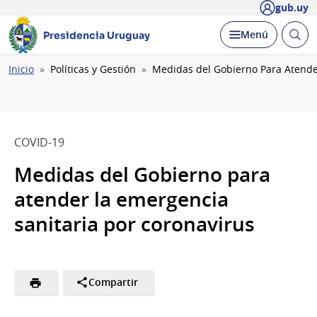
gub.uy
Abrir
Desplegar
Menú
Presidencia Uruguay
busc
Ruta
Inicio
Políticas y Gestión
Medidas del Gobierno Para Atende
de
navegación
COVID-19
Medidas del Gobierno para
atender la emergencia
sanitaria por coronavirus
Compartir