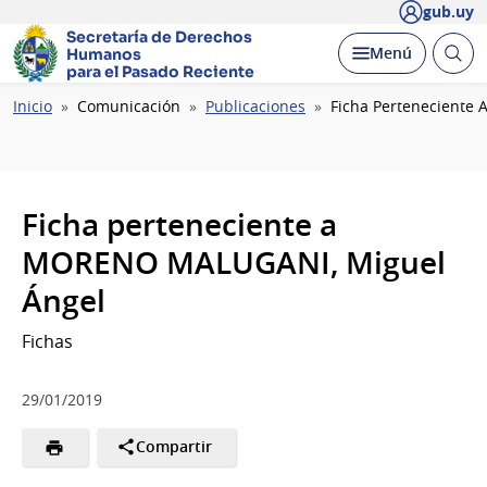
gub.uy
Secretaría de Derechos
Abrir
Desplegar
Menú
Humanos
busc
para el Pasado Reciente
Ruta
Inicio
Comunicación
Publicaciones
Ficha Perteneciente
de
navegación
Ficha perteneciente a
MORENO MALUGANI, Miguel
Ángel
Fichas
29/01/2019
Compartir