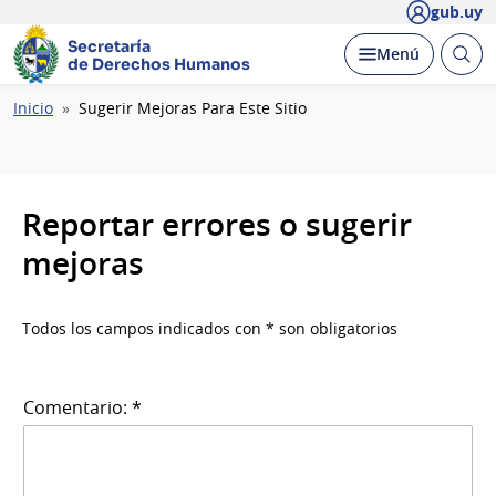
gub.uy
Secretaría
Abrir
Desplegar
Menú
de Derechos Humanos
busc
Ruta
Inicio
Sugerir Mejoras Para Este Sitio
de
navegación
Reportar errores o sugerir
mejoras
Todos los campos indicados con * son obligatorios
Comentario: *