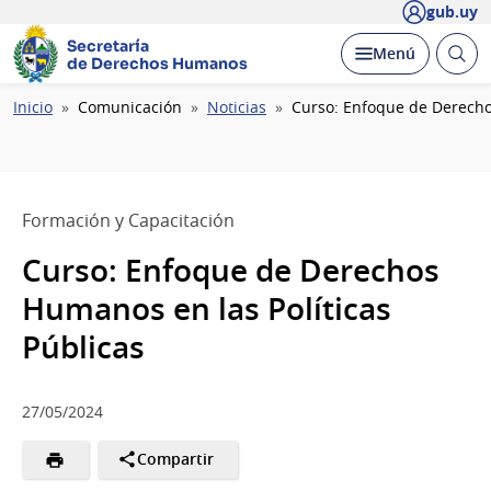
gub.uy
Secretaría
Abrir
Desplegar
Menú
de Derechos Humanos
busc
Ruta
Inicio
Comunicación
Noticias
Curso: Enfoque de Derecho
de
navegación
Formación y Capacitación
Curso: Enfoque de Derechos
Humanos en las Políticas
Públicas
27/05/2024
Compartir