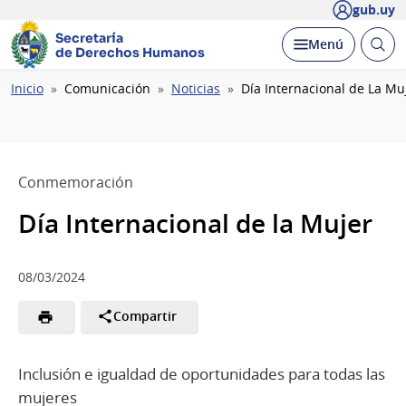
gub.uy
Secretaría
Abrir
Desplegar
Menú
de Derechos Humanos
busc
Ruta
Inicio
Comunicación
Noticias
Día Internacional de La Mu
de
navegación
Conmemoración
Día Internacional de la Mujer
08/03/2024
Compartir
Inclusión e igualdad de oportunidades para todas las
mujeres