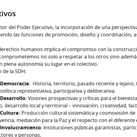
tivos
or del Poder Ejecutivo, la incorporación de una perspect
pliendo las funciones de promoción, diseño y coordinación, 
derechos humanos implica el compromiso con la construcc
 comprometemos no solo a respetar a los otros sino además 
 plena autonomía su lugar en el colectivo.
o de la SDH:
 Democracia
: Historia, territorio, pasado reciente y lejano
política representativa, participativa y deliberativa.
Desarrollo
: Visiones prospectivas y críticas para el bienest
, desarrollo local y territorial – innovación, creatividad, fa
Cultura:
Producción cultural sistemática y cosmovisión de d
vencia, mediación para la Paz y el respecto con el diferent
Involucramiento
: Instituciones públicas garantistas, part
tores y personas.