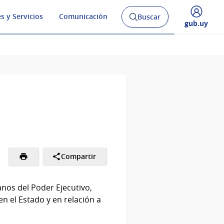
s y Servicios
Comunicación
Buscar
Abrir
Desplegar
gub.uy
buscador
menú
y
de
Compartir
nos del Poder Ejecutivo,
n el Estado y en relación a