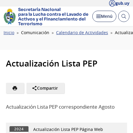
gub.uy
Secretaría Nacional
para la Lucha contra el Lavado
de
Abrir
Desplegar
Menú
Activos y el Financiamiento del
busc
Terrorismo
Ruta
Inicio
Comunicación
Calendario de Actividades
Actualiza
de
navegación
Actualización Lista PEP
Compartir
Actualización Lista PEP correspondiente Agosto
Actualización Lista PEP Página Web
2024