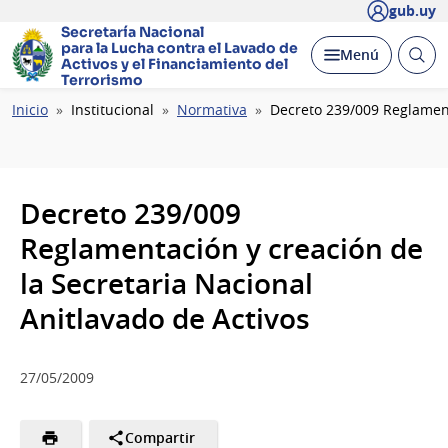
gub.uy
Secretaría Nacional
para la Lucha contra el Lavado
de
Abrir
Desplegar
Menú
Activos y el Financiamiento del
busc
Terrorismo
Ruta
Inicio
Institucional
Normativa
Decreto 239/009 Reglament
de
navegación
Decreto 239/009
Reglamentación y creación de
la Secretaria Nacional
Anitlavado de Activos
27/05/2009
Compartir