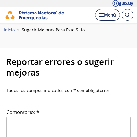
gub.uy
Sistema Nacional de
Abrir
Desplegar
Menú
Emergencias
busc
Ruta
Inicio
Sugerir Mejoras Para Este Sitio
de
navegación
Reportar errores o sugerir
mejoras
Todos los campos indicados con * son obligatorios
Comentario: *