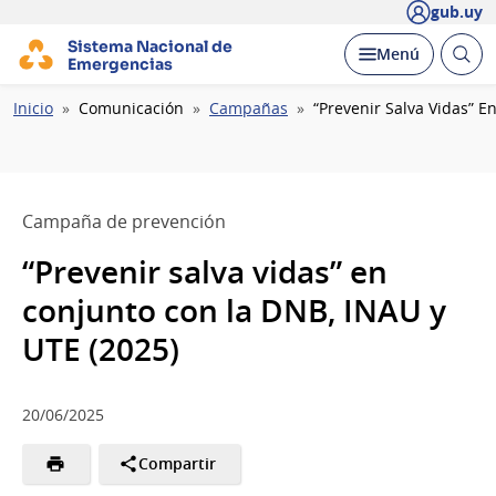
gub.uy
Sistema Nacional de
Abrir
Desplegar
Menú
Emergencias
busc
Ruta
Inicio
Comunicación
Campañas
“Prevenir Salva Vidas” E
de
navegación
Campaña de prevención
“Prevenir salva vidas” en
conjunto con la DNB, INAU y
UTE (2025)
20/06/2025
Compartir