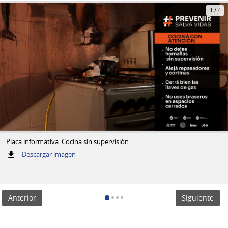
1
/
4
Placa informativa. Cocina sin supervisión
:
Descargar imagen
Placa
informativa.
Cocina
sin
Anterior
Siguiente
supervisión