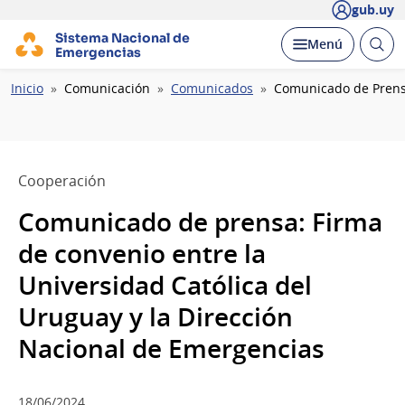
gub.uy
Sistema Nacional de
Abrir
Desplegar
Menú
Emergencias
busc
Ruta
Inicio
Comunicación
Comunicados
Comunicado de Prensa
de
navegación
Cooperación
Comunicado de prensa: Firma
de convenio entre la
Universidad Católica del
Uruguay y la Dirección
Nacional de Emergencias
18/06/2024