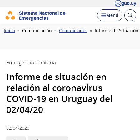
gub.uy
Sistema Nacional de
Abrir
Desplegar
Menú
Emergencias
busc
Ruta
Inicio
Comunicación
Comunicados
Informe de Situación
de
navegación
Emergencia sanitaria
Informe de situación en
relación al coronavirus
COVID-19 en Uruguay del
02/04/20
02/04/2020