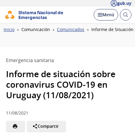
gub.uy
Sistema Nacional de
Abrir
Desplegar
Menú
Emergencias
busc
Ruta
Inicio
Comunicación
Comunicados
Informe de Situación
de
navegación
Emergencia sanitaria
Informe de situación sobre
coronavirus COVID-19 en
Uruguay (11/08/2021)
11/08/2021
Compartir