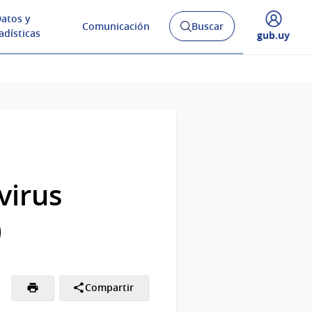
atos y
Comunicación
Buscar
Abrir
adísticas
Desplegar
gub.uy
buscador
menú
y
de
virus
)
Compartir