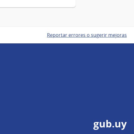
Reportar errores o sugerir mejoras
gub.uy