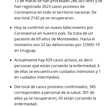
13 de marzo se han procesado
2
8
6
.
583
tests
y
se
han registrado
2
623
ca
sos positivos de
Coronavirus en todo el territorio nacional. De
ese total
2
1
42
ya se recuperaron.
Hoy se confirmó un nuevo fallecimiento por
Coronavirus en nuestro país. Se trata de un
paciente de 69 años de Montevideo. Hasta el
momento son 52 las defunciones por COVID-19
en Uruguay.
Actualmente hay
429
casos activos, es decir
personas que están cursando la enfermedad,
6
d
e
ellas se
encuentra en cuidados intensivos
y
1
en
cuidados intermedios.
Del total de casos positivos confirmados,
3
4
5
corresponden a personal de la salud.
301
de
ellos ya se recuperaron,
4
3
están cursando la
enfermedad.