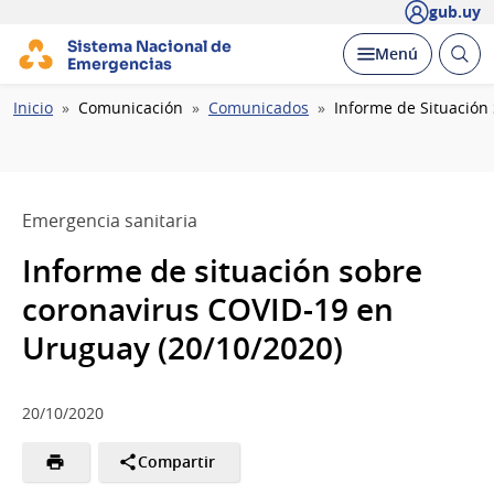
gub.uy
Sistema Nacional de
Abrir
Desplegar
Menú
Emergencias
busc
Ruta
Inicio
Comunicación
Comunicados
Informe de Situación
de
navegación
Emergencia sanitaria
Informe de situación sobre
coronavirus COVID-19 en
Uruguay (20/10/2020)
20/10/2020
Compartir