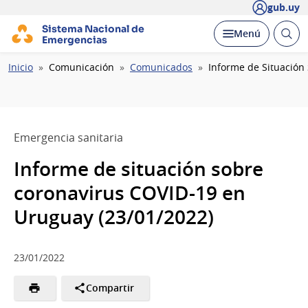
gub.uy
Sistema Nacional de
Abrir
Desplegar
Menú
Emergencias
busc
Ruta
Inicio
Comunicación
Comunicados
Informe de Situación
de
navegación
Emergencia sanitaria
Informe de situación sobre
coronavirus COVID-19 en
Uruguay (23/01/2022)
23/01/2022
Compartir