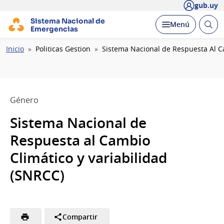
gub.uy
Sistema Nacional de
Abrir
Desplegar
Menú
Emergencias
busc
Ruta
Inicio
Politicas Gestion
Sistema Nacional de Respuesta Al C
de
navegación
Género
Sistema Nacional de
Respuesta al Cambio
Climático y variabilidad
(SNRCC)
Compartir