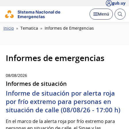
gub.uy
Sistema Nacional de
Abrir
Desplegar
Menú
Emergencias
busc
Ruta
Inicio
Tematica
Informes de Emergencias
de
navegación
Informes de emergencias
08/08/2026
Informes de situación
Informe de situación por alerta roja
por frío extremo para personas en
situación de calle (08/08/26 - 17:00 h)
En el marco de la alerta roja por frío extremo para
personas en situación de calle, el Sinae y las