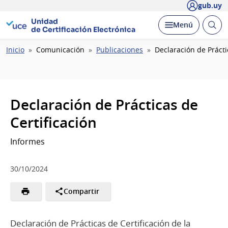
gub.uy
Unidad
Abrir
Desplegar
Menú
de Certificación Electrónica
busc
Ruta
Inicio
Comunicación
Publicaciones
Declaración de Prácti
de
navegación
Declaración de Prácticas de
Certificación
Informes
30/10/2024
Compartir
Declaración de Prácticas de Certificación de la