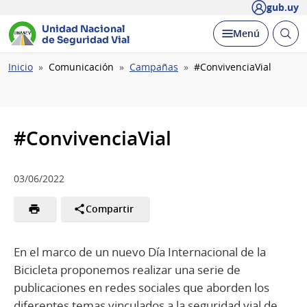
gub.uy
Unidad Nacional
Abrir
Desplegar
Menú
de Seguridad Vial
busc
Ruta
Inicio
Comunicación
Campañas
#ConvivenciaVial
de
navegación
#ConvivenciaVial
03/06/2022
Compartir
En el marco de un nuevo Día Internacional de la
Bicicleta proponemos realizar una serie de
publicaciones en redes sociales que aborden los
diferentes temas vinculados a la seguridad vial de