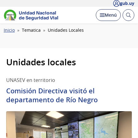
gub.uy
Unidad Nacional
Abrir
Desplegar
Menú
de Seguridad Vial
busc
Ruta
Inicio
Tematica
Unidades Locales
de
navegación
Unidades locales
UNASEV en territorio
Comisión Directiva visitó el
departamento de Río Negro