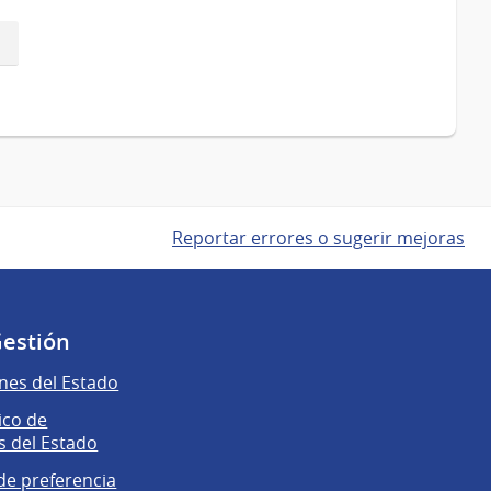
Reportar errores o sugerir mejoras
Gestión
nes del Estado
ico de
 del Estado
e preferencia