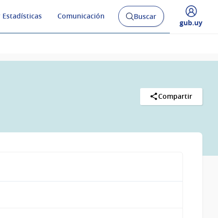
 Estadísticas
Comunicación
Buscar
Abrir
Desplegar
gub.uy
buscador
menú
y
de
Compartir