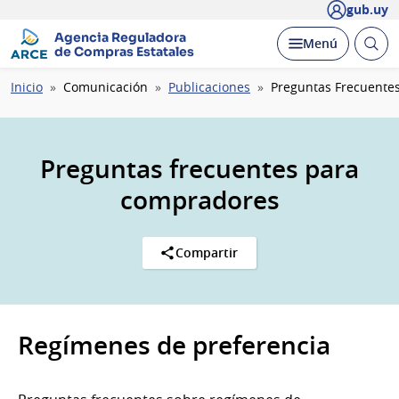
gub.uy
Agencia Reguladora
Abrir
Desplegar
Menú
de Compras Estatales
busc
Ruta
Inicio
Comunicación
Publicaciones
Preguntas Frecuente
de
navegación
Preguntas frecuentes para
compradores
Compartir
Regímenes de preferencia