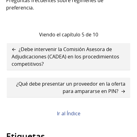
Preguntas frecuentes sobre regímenes de
preferencia.
Viendo el capítulo 5 de 10
Enlaces
¿Debe intervenir la Comisión Asesora de
transversales
Adjudicaciones (CADEA) en los procedimientos
competitivos?
de
Book
¿Qué debe presentar un proveedor en la oferta
para
para ampararse en PIN?
Regímenes
de
Ir al Índice
preferencia
Etiquetas