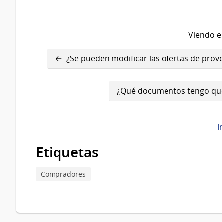
Viendo el
Enlaces
¿Se pueden modificar las ofertas de pro
transversales
de
¿Qué documentos tengo que 
Book
para
I
RUPE
Etiquetas
Compradores