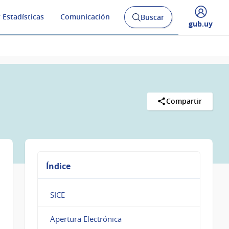
 Estadísticas
Comunicación
Buscar
Abrir
Desplegar
gub.uy
buscador
menú
y
de
Compartir
Índice
SICE
Apertura Electrónica