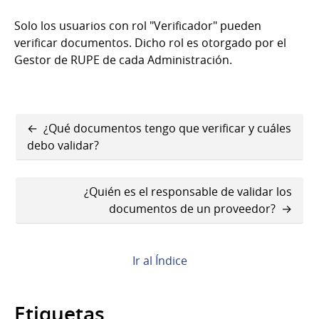
Solo los usuarios con rol "Verificador" pueden
verificar documentos. Dicho rol es otorgado por el
Gestor de RUPE de cada Administración.
Enlaces
¿Qué documentos tengo que verificar y cuáles
transversales
debo validar?
de
¿Quién es el responsable de validar los
Book
documentos de un proveedor?
para
¿Cualquier
Ir al Índice
funcionario
puede
Etiquetas