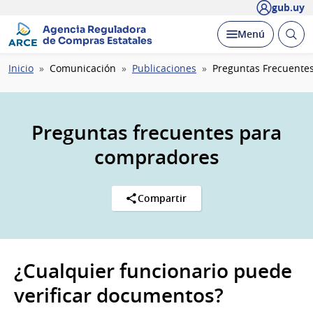
gub.uy
Agencia Reguladora
Abrir
Desplegar
Menú
de Compras Estatales
busc
Ruta
Inicio
Comunicación
Publicaciones
Preguntas Frecuente
de
navegación
Preguntas frecuentes para
compradores
Compartir
¿Cualquier funcionario puede
verificar documentos?