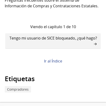
Preguntas frecuentes sobre el Sistema de
Información de Compras y Contrataciones Estatales.
Viendo el capítulo 1 de 10
Enlaces
Tengo mi usuario de SICE bloqueado, ¿qué hago?
transversales
de
Book
Ir al Índice
para
SICE
Etiquetas
Compradores