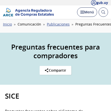
gub.uy
Agencia Reguladora
Abrir
Desplegar
Menú
de Compras Estatales
busc
Ruta
Inicio
Comunicación
Publicaciones
Preguntas Frecuente
de
navegación
Preguntas frecuentes para
compradores
Compartir
SICE