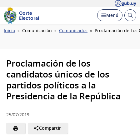
gub.uy
Corte
Abrir
Desplegar
Menú
Electoral
busc
Ruta
Inicio
Comunicación
Comunicados
Proclamación de Los C
de
navegación
Proclamación de los
candidatos únicos de los
partidos políticos a la
Presidencia de la República
25/07/2019
Compartir