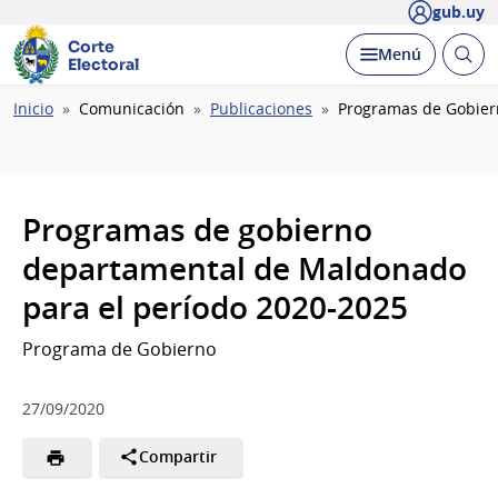
gub.uy
Corte
Abrir
Desplegar
Menú
Electoral
busc
Ruta
Inicio
Comunicación
Publicaciones
Programas de Gobier
de
navegación
Programas de gobierno
departamental de Maldonado
para el período 2020-2025
Programa de Gobierno
27/09/2020
Compartir