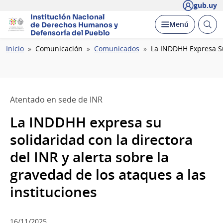
gub.uy
Institución Nacional
Abrir
Desplegar
Menú
de Derechos Humanos
y
busc
Defensoría del Pueblo
Ruta
Inicio
Comunicación
Comunicados
La INDDHH Expresa Su
de
navegación
Atentado en sede de INR
La INDDHH expresa su
solidaridad con la directora
del INR y alerta sobre la
gravedad de los ataques a las
instituciones
16/11/2025