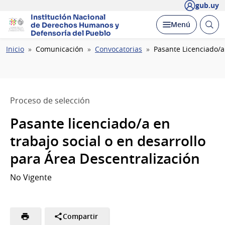
gub.uy
Institución Nacional
Abrir
Desplegar
Menú
de Derechos Humanos
y
busc
Defensoría del Pueblo
Ruta
Inicio
Comunicación
Convocatorias
Pasante Licenciado/a
de
navegación
Proceso de selección
Pasante licenciado/a en
trabajo social o en desarrollo
para Área Descentralización
No Vigente
Compartir