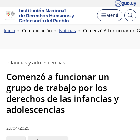
gub.uy
Institución Nacional
Abrir
Desplegar
Menú
de Derechos Humanos
y
busc
Defensoría del Pueblo
Ruta
Inicio
Comunicación
Noticias
Comenzó A Funcionar un Gr
de
navegación
Infancias y adolescencias
Comenzó a funcionar un
grupo de trabajo por los
derechos de las infancias y
adolescencias
29/04/2026