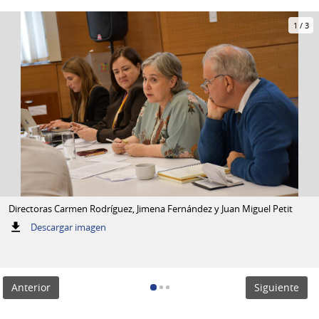
1
/
3
Directoras Carmen Rodríguez, Jimena Fernández y Juan Miguel Petit
:
Descargar imagen
Directoras
Carmen
Rodríguez,
Jimena
Anterior
Siguiente
Fernández
y
Juan