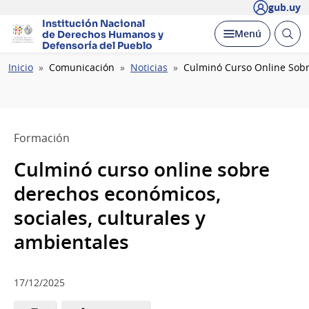
gub.uy
Institución Nacional
Abrir
Desplegar
Menú
de Derechos Humanos
y
busc
Defensoría del Pueblo
Ruta
Inicio
Comunicación
Noticias
Culminó Curso Online Sobr
de
navegación
Formación
Culminó curso online sobre
derechos económicos,
sociales, culturales y
ambientales
17/12/2025