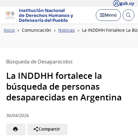
gub.uy
Institución Nacional
Abrir
Desplegar
Menú
de Derechos Humanos
y
busc
Defensoría del Pueblo
Ruta
Inicio
Comunicación
Noticias
La INDDHH Fortalece La B
de
navegación
Búsqueda de Desaparecidos
La INDDHH fortalece la
búsqueda de personas
desaparecidas en Argentina
30/04/2026
Compartir