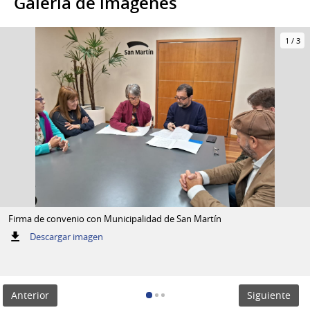
Galería de imágenes
1
/
3
Firma de convenio con Municipalidad de San Martín
:
Descargar imagen
Firma
de
convenio
con
Anterior
Siguiente
Municipalidad