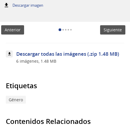
:
Descargar imagen
Capacitación
en
el
Palacio
Anterior
Siguiente
Legislativo
Descargar todas las imágenes (.zip 1.48 MB)
6 imágenes, 1.48 MB
Etiquetas
Género
Contenidos Relacionados