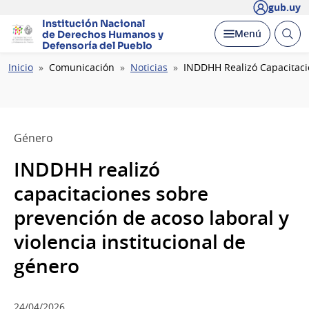
gub.uy
Institución Nacional
Abrir
Desplegar
Menú
de Derechos Humanos
y
busc
Defensoría del Pueblo
Ruta
Inicio
Comunicación
Noticias
INDDHH Realizó Capacitacio
de
navegación
Género
INDDHH realizó
capacitaciones sobre
prevención de acoso laboral y
violencia institucional de
género
24/04/2026