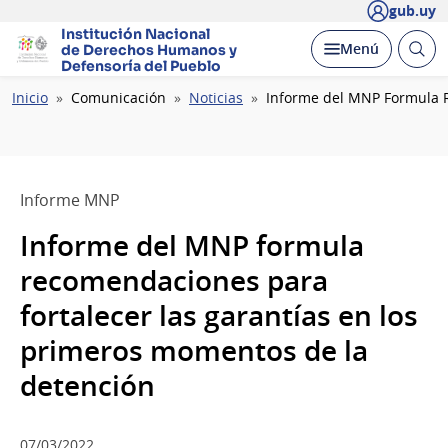
gub.uy
Institución Nacional
Abrir
Desplegar
Menú
de Derechos Humanos
y
busc
Defensoría del Pueblo
Ruta
Inicio
Comunicación
Noticias
Informe del MNP Formula R
de
navegación
Informe MNP
Informe del MNP formula
recomendaciones para
fortalecer las garantías en los
primeros momentos de la
detención
07/03/2022