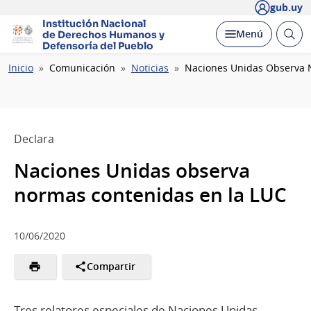
gub.uy
Institución Nacional
Abrir
Desplegar
Menú
de Derechos Humanos
y
busc
Defensoría del Pueblo
Ruta
Inicio
Comunicación
Noticias
Naciones Unidas Observa 
de
navegación
Declara
Naciones Unidas observa
normas contenidas en la LUC
10/06/2020
Compartir
Tres relatores especiales de Naciones Unidas