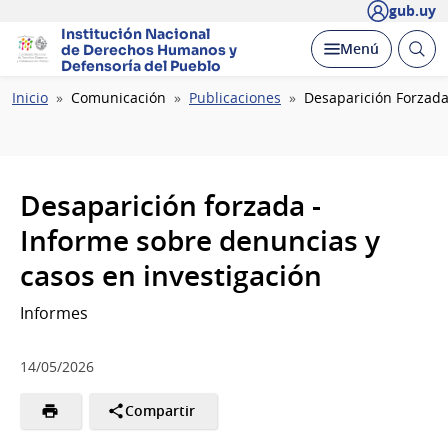
gub.uy
Institución Nacional
Abrir
Desplegar
Menú
de Derechos Humanos
y
busc
Defensoría del Pueblo
Ruta
Inicio
Comunicación
Publicaciones
Desaparición Forzada
de
navegación
Desaparición forzada -
Informe sobre denuncias y
casos en investigación
Informes
14/05/2026
Compartir