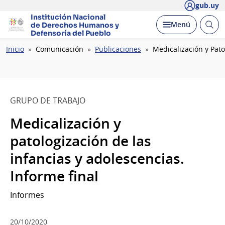
gub.uy
Institución Nacional
Abrir
Desplegar
Menú
de Derechos Humanos
y
busc
Defensoría del Pueblo
Ruta
Inicio
Comunicación
Publicaciones
Medicalización y Pato
de
navegación
GRUPO DE TRABAJO
Medicalización y
patologización de las
infancias y adolescencias.
Informe final
Informes
20/10/2020