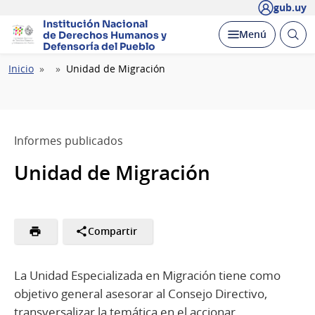
gub.uy
Institución Nacional
Abrir
Desplegar
Menú
de Derechos Humanos
y
busc
Defensoría del Pueblo
Ruta
Inicio
Unidad de Migración
de
navegación
Informes publicados
Unidad de Migración
Compartir
La Unidad Especializada en Migración tiene como
objetivo general asesorar al Consejo Directivo,
transversalizar la temática en el accionar