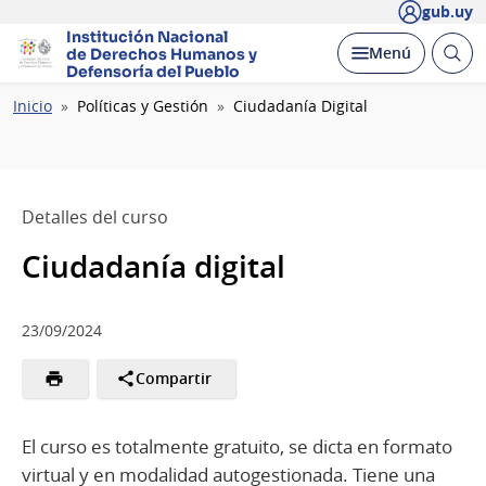
gub.uy
Institución Nacional
Abrir
Desplegar
Menú
de Derechos Humanos
y
busc
Defensoría del Pueblo
Ruta
Inicio
Políticas y Gestión
Ciudadanía Digital
de
navegación
Detalles del curso
Ciudadanía digital
23/09/2024
Compartir
El curso es totalmente gratuito, se dicta en formato
virtual y en modalidad autogestionada. Tiene una