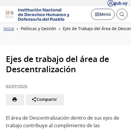
gub.uy
Institución Nacional
Abrir
Desplegar
Menú
de Derechos Humanos
y
busc
Defensoría del Pueblo
Ruta
Inicio
Políticas y Gestión
Ejes de Trabajo del Área de Descen
de
navegación
Ejes de trabajo del área de
Descentralización
02/07/2025
Compartir
El área de Descentralización dentro de sus ejes de
trabajo contribuye al cumplimiento de las