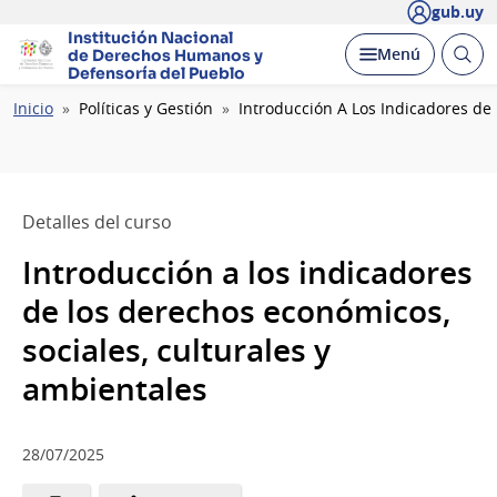
gub.uy
Institución Nacional
Abrir
Desplegar
Menú
de Derechos Humanos
y
busc
Defensoría del Pueblo
Ruta
Inicio
Políticas y Gestión
Introducción A Los Indicadores de
de
navegación
Detalles del curso
Introducción a los indicadores
de los derechos económicos,
sociales, culturales y
ambientales
28/07/2025