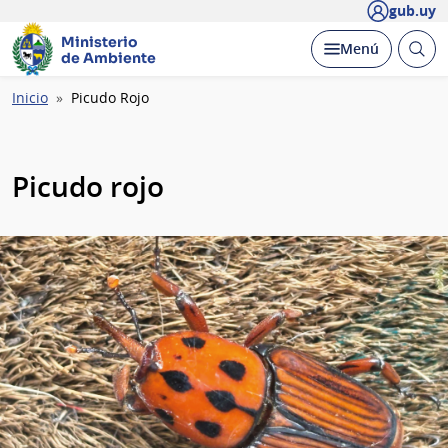
gub.uy
Ministerio
Abrir
Desplegar
Menú
de Ambiente
busc
Ruta
Inicio
Picudo Rojo
de
navegación
Picudo rojo