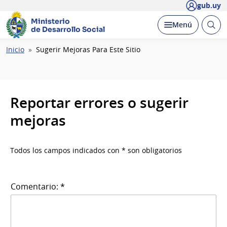
gub.uy
Ministerio
Abrir
Desplegar
Menú
de Desarrollo Social
busc
Ruta
Inicio
Sugerir Mejoras Para Este Sitio
de
navegación
Reportar errores o sugerir
mejoras
Todos los campos indicados con * son obligatorios
Comentario: *