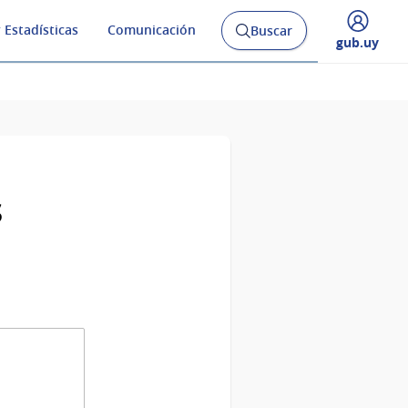
 Estadísticas
Comunicación
Buscar
Abrir
Desplegar
gub.uy
buscador
menú
y
de
s