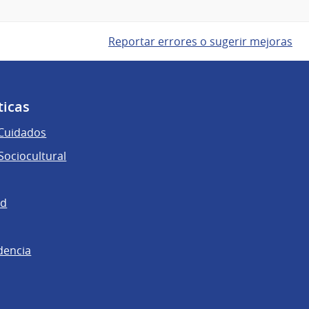
Reportar errores o sugerir mejoras
ticas
 Cuidados
ociocultural
ad
dencia