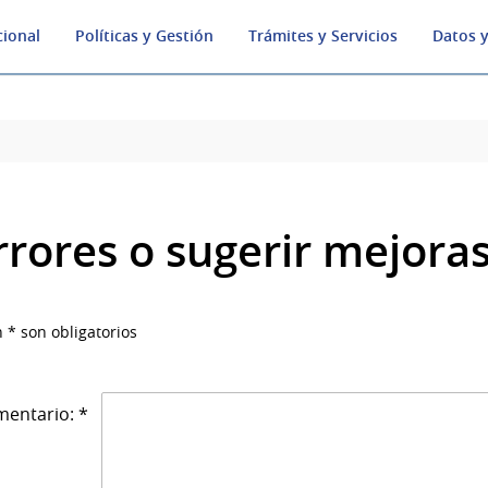
cional
Políticas y Gestión
Trámites y Servicios
Datos y
rrores o sugerir mejora
 * son obligatorios
entario: *