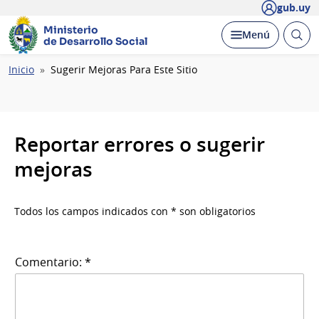
gub.uy
Ministerio
Abrir
Desplegar
Menú
de Desarrollo Social
busc
Ruta
Inicio
Sugerir Mejoras Para Este Sitio
de
navegación
Reportar errores o sugerir
mejoras
Todos los campos indicados con * son obligatorios
Comentario: *