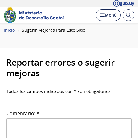
gub.uy
Ministerio
Abrir
Desplegar
Menú
de Desarrollo Social
busc
Ruta
Inicio
Sugerir Mejoras Para Este Sitio
de
navegación
Reportar errores o sugerir
mejoras
Todos los campos indicados con * son obligatorios
Comentario: *