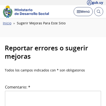
gub.uy
Ministerio
Abrir
Desplegar
Menú
de Desarrollo Social
busc
Ruta
Inicio
Sugerir Mejoras Para Este Sitio
de
navegación
Reportar errores o sugerir
mejoras
Todos los campos indicados con * son obligatorios
Comentario: *