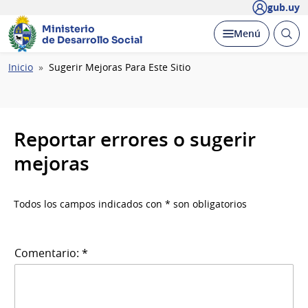
gub.uy
Ministerio
Abrir
Desplegar
Menú
de Desarrollo Social
busc
Ruta
Inicio
Sugerir Mejoras Para Este Sitio
de
navegación
Reportar errores o sugerir
mejoras
Todos los campos indicados con * son obligatorios
Comentario: *