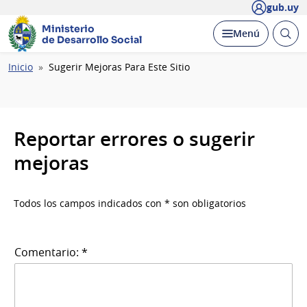
gub.uy
Ministerio
Abrir
Desplegar
Menú
de Desarrollo Social
busc
Ruta
Inicio
Sugerir Mejoras Para Este Sitio
de
navegación
Reportar errores o sugerir
mejoras
Todos los campos indicados con * son obligatorios
Comentario: *